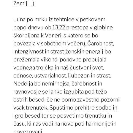
Zemlji…)
Luna po mrku iz tehtnice v petkovem
popoldnevu ob 13:22 prestopa v globine
škorpijona k Veneri, s katero se bo
povezala v sobotnem večeru. Čarobnost,
intenzivnost in strast ženskih energij bo
prežemala vikend, ponovno prebujala
vodnega trojčka in naš čustveni svet,
odnose, ustvarjalnost, ljubezen in strast.
Nedelja bo nemirnejša, čarobnost in
ravnovesje se lahko izgubita pod težo
ostrih besed, če ne bomo zavestno pozorni
vsak trenutek. Spustimo prehitre sodbe in
igro besed ter se posvetimo trenutku in
času, ki nas vodi na nove poti harmonije in
povezovanj.