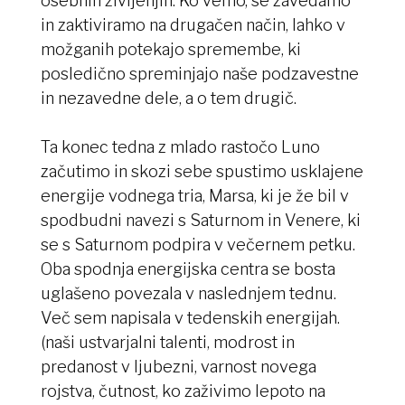
osebnih življenjih. Ko vemo, se zavedamo
in zaktiviramo na drugačen način, lahko v
možganih potekajo spremembe, ki
posledično spreminjajo naše podzavestne
in nezavedne dele, a o tem drugič.
Ta konec tedna z mlado rastočo Luno
začutimo in skozi sebe spustimo usklajene
energije vodnega tria, Marsa, ki je že bil v
spodbudni navezi s Saturnom in Venere, ki
se s Saturnom podpira v večernem petku.
Oba spodnja energijska centra se bosta
uglašeno povezala v naslednjem tednu.
Več sem napisala v tedenskih energijah.
(naši ustvarjalni talenti, modrost in
predanost v ljubezni, varnost novega
rojstva, čutnost, ko zaživimo lepoto na