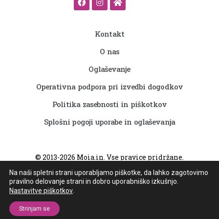
Kontakt
O nas
Oglaševanje
Operativna podpora pri izvedbi dogodkov
Politika zasebnosti in piškotkov
Splošni pogoji uporabe in oglaševanja
©
2013-2026
Moia.in. Vse pravice pridržane.
Vzdrževanje in izvedba
Spletna identiteta
Na naši spletni strani uporabljamo piškotke, da lahko zagotovimo
pravilno delovanje strani in dobro uporabniško izkušnjo.
Kontakt:
info@moia.in
.
Nastavitve piškotkov
Strinjam se