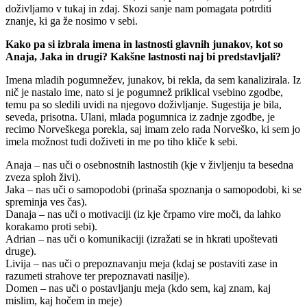
doživljamo v tukaj in zdaj. Skozi sanje nam pomagata potrditi
znanje, ki ga že nosimo v sebi.
Kako pa si izbrala imena in lastnosti glavnih junakov, kot so
Anaja, Jaka in drugi? Kakšne lastnosti naj bi predstavljali?
Imena mladih pogumnežev, junakov, bi rekla, da sem kanalizirala. Iz
nič je nastalo ime, nato si je pogumnež priklical vsebino zgodbe,
temu pa so sledili uvidi na njegovo doživljanje. Sugestija je bila,
seveda, prisotna. Ulani, mlada pogumnica iz zadnje zgodbe, je
recimo Norveškega porekla, saj imam zelo rada Norveško, ki sem jo
imela možnost tudi doživeti in me po tiho kliče k sebi.
Anaja – nas uči o osebnostnih lastnostih (kje v življenju ta besedna
zveza sploh živi).
Jaka – nas uči o samopodobi (prinaša spoznanja o samopodobi, ki se
spreminja ves čas).
Danaja – nas uči o motivaciji (iz kje črpamo vire moči, da lahko
korakamo proti sebi).
Adrian – nas uči o komunikaciji (izražati se in hkrati upoštevati
druge).
Livija – nas uči o prepoznavanju meja (kdaj se postaviti zase in
razumeti strahove ter prepoznavati nasilje).
Domen – nas uči o postavljanju meja (kdo sem, kaj znam, kaj
mislim, kaj hočem in meje)