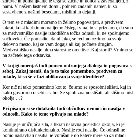
zdravje in pomanjkanje le tega se začne in konča z zavedanjem, z
nami. V našem lastnem domu, polnem zadanih namer, ki so
sestavljene z našimi besedami, mislimi in dejanji.
O tem se z mladimi moramo in želimo pogovarjati, a predvsem
takrat, ko si karikirano nalijemo čistega vina, in si priznamo, da smo
za medvrstniško nasilje izhodiščna točka odrasli, ki ne spoštujemo
sočloveka. Če pomislite, da ni tako, se recimo ozrimo na svoje
delovno mesto, kaj se vam dogaja ali kaj počnete drugim.
Medvrstniško nasilje nima starostne omejitve. Kaj storiti? Vrnimo se
na začetek tega odstavka.
V knjigi omenjaš tudi pomen notranjega dialoga in pogovora s
seboj. Zakaj meniš, da je to tako pomembno, predvsem za
mlade, ki so še v fazi oblikovanja svoje identitete?
Ker nič ni tako pomembno kot to, če smo se sposobni slišati, kaj in
kako govorimo o sebi s sabo. Se sploh znamo slišati, ali slišimo misli
okolja …?
Pri pisanju si se dotaknila tudi občutkov nemoči in nasilja v
odnosih. Kako te teme vplivajo na mlade?
Nasilje je uničujoča sila, a hkrati naravna posledica okolja, ki je
kontinuirano disfunkcionalno. Nasilje rodi nasilje. Če odrasli ne
bomo naslavljali nasilja, je vprašanje do katere mere so ga mladi