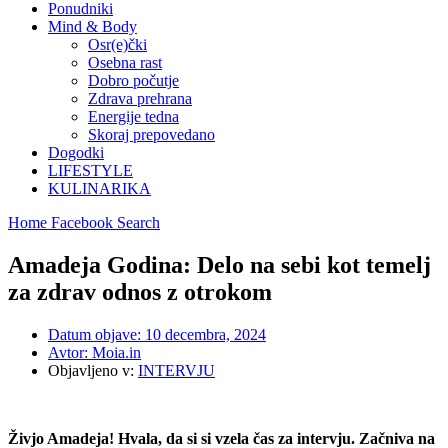
Ponudniki
Mind & Body
Osr(e)čki
Osebna rast
Dobro počutje
Zdrava prehrana
Energije tedna
Skoraj prepovedano
Dogodki
LIFESTYLE
KULINARIKA
Home
Facebook
Search
Amadeja Godina: Delo na sebi kot temelj
za zdrav odnos z otrokom
Datum objave:
10 decembra, 2024
Avtor:
Moia.in
Objavljeno v:
INTERVJU
Živjo Amadeja! Hvala, da si si vzela čas za intervju. Začniva na