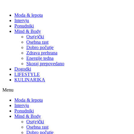
Moda & lepota
Intervju
Ponudniki
Mind & Body
Osr(e)čki
Osebna rast
Dobro počutje
Zdrava prehrana
Energije tedna
Skoraj prepovedano
Dogodki
LIFESTYLE
KULINARIKA
Menu
Moda & lepota
Intervju
Ponudniki
Mind & Body
Osr(e)čki
Osebna rast
Dobro počutje