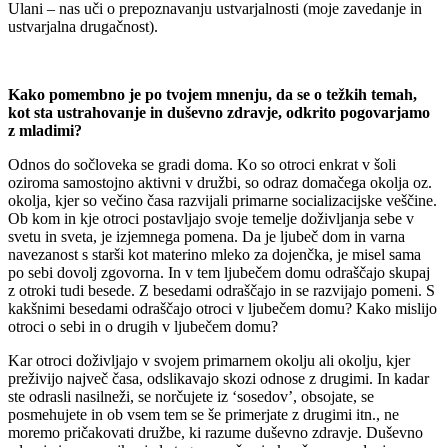
Ulani – nas uči o prepoznavanju ustvarjalnosti (moje zavedanje in
ustvarjalna drugačnost).
Kako pomembno je po tvojem mnenju, da se o težkih temah,
kot sta ustrahovanje in duševno zdravje, odkrito pogovarjamo
z mladimi?
Odnos do sočloveka se gradi doma. Ko so otroci enkrat v šoli
oziroma samostojno aktivni v družbi, so odraz domačega okolja oz.
okolja, kjer so večino časa razvijali primarne socializacijske veščine.
Ob kom in kje otroci postavljajo svoje temelje doživljanja sebe v
svetu in sveta, je izjemnega pomena. Da je ljubeč dom in varna
navezanost s starši kot materino mleko za dojenčka, je misel sama
po sebi dovolj zgovorna. In v tem ljubečem domu odraščajo skupaj
z otroki tudi besede. Z besedami odraščajo in se razvijajo pomeni. S
kakšnimi besedami odraščajo otroci v ljubečem domu? Kako mislijo
otroci o sebi in o drugih v ljubečem domu?
Kar otroci doživljajo v svojem primarnem okolju ali okolju, kjer
preživijo največ časa, odslikavajo skozi odnose z drugimi. In kadar
ste odrasli nasilneži, se norčujete iz ‘sosedov’, obsojate, se
posmehujete in ob vsem tem se še primerjate z drugimi itn., ne
moremo pričakovati družbe, ki razume duševno zdravje. Duševno