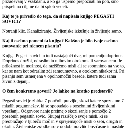
prizadevanj v vsakdanu, a ko ga uspemo prepoznati na poti, smo
prispeli na cilj, ne da bi sploh vedeli.
Kaj te je privedlo do tega, da si napisala knjigo PEGASTI
SOVICI?
Notranji klic. Kanaliziranje. Življenjske izkušnje in življenje samo.
Kaj ti osebno pomeni ta knjiga? Kakšno je bilo tvoje osebno
potovanje pri njenem pisanju?
Knjiga Pegasti sovici in tudi nastajajoči dve, mi pomenijo doprinos.
Doprinos družbi, odraslim in njihovim otrokom ali varovancem. Je
priložnost in možnost, da raziščemo misli ali se spomnimo na vse to,
kar se nam kot odraslim zdi samoumevno, a otrokom nikakor ni. Pri
pisanju sem usmerjena v opolnomočiti besede, katere tudi sama
živim z dejanji.
O čem konkretno govori? Jo lahko na kratko predstaviš?
Pegasti sovici je zbirka 7 poučnih pravljic, skozi katere spoznamo 7
mladih pogumnežev, ki se spopadajo s posebnimi življenjskimi
vprašanji. Odgovore nanje prejmejo skozi sanje s pomočjo 2
posebnih pegastih sovic. Skupaj raziščejo svoje misli, ki se
preobražajo v ljubečo moč in v sprejemajoče misli o sebi, drugih in
okolju. Življenjske zgodbe so v podobi pravljic brezčasne in nastale