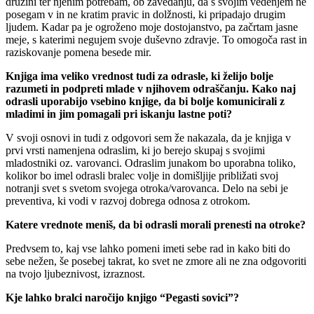
družini ter njenim potrebam, ob zavedanju, da s svojim vedenjem ne
posegam v in ne kratim pravic in dolžnosti, ki pripadajo drugim
ljudem. Kadar pa je ogroženo moje dostojanstvo, pa začrtam jasne
meje, s katerimi negujem svoje duševno zdravje. To omogoča rast in
raziskovanje pomena besede mir.
Knjiga ima veliko vrednost tudi za odrasle, ki želijo bolje
razumeti in podpreti mlade v njihovem odraščanju. Kako naj
odrasli uporabijo vsebino knjige, da bi bolje komunicirali z
mladimi in jim pomagali pri iskanju lastne poti?
V svoji osnovi in tudi z odgovori sem že nakazala, da je knjiga v
prvi vrsti namenjena odraslim, ki jo berejo skupaj s svojimi
mladostniki oz. varovanci. Odraslim junakom bo uporabna toliko,
kolikor bo imel odrasli bralec volje in domišljije približati svoj
notranji svet s svetom svojega otroka/varovanca. Delo na sebi je
preventiva, ki vodi v razvoj dobrega odnosa z otrokom.
Katere vrednote meniš, da bi odrasli morali prenesti na otroke?
Predvsem to, kaj vse lahko pomeni imeti sebe rad in kako biti do
sebe nežen, še posebej takrat, ko svet ne zmore ali ne zna odgovoriti
na tvojo ljubeznivost, izraznost.
Kje lahko bralci naročijo knjigo “Pegasti sovici”?