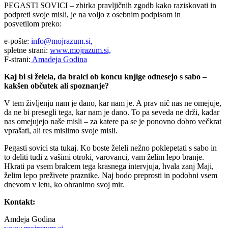
PEGASTI SOVICI – zbirka pravljičnih zgodb kako raziskovati in
podpreti svoje misli, je na voljo z osebnim podpisom in
posvetilom
preko:
e-pošte:
info@mojrazum.si,
spletne strani:
www.mojrazum.si,
F-strani:
Amadeja Godina
Kaj bi si želela, da bralci ob koncu knjige odnesejo s sabo –
kakšen občutek ali spoznanje?
V tem življenju nam je dano, kar nam je. A prav nič nas ne omejuje,
da ne bi presegli tega, kar nam je dano. To pa seveda ne drži, kadar
nas omejujejo naše misli – za katere pa se je ponovno dobro večkrat
vprašati, ali res mislimo svoje misli.
Pegasti sovici sta tukaj. Ko boste želeli nežno poklepetati s sabo in
to deliti tudi z vašimi otroki, varovanci, vam želim lepo branje.
Hkrati pa vsem bralcem tega krasnega intervjuja, hvala zanj Maji,
želim lepo preživete praznike. Naj bodo preprosti in podobni vsem
dnevom v letu, ko ohranimo svoj mir.
Kontakt:
Amdeja Godina