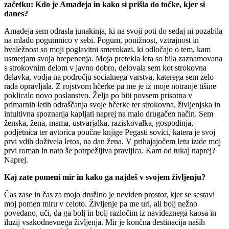
začetku: Kdo je Amadeja in kako si prišla do točke, kjer si
danes?
Amadeja sem odrasla junakinja, ki na svoji poti do sedaj ni pozabila
na mlado pogumnico v sebi. Pogum, ponižnost, vztrajnost in
hvaležnost so moji poglavitni smerokazi, ki odločajo o tem, kam
usmerjam svoja hrepenenja. Moja pretekla leta so bila zaznamovana
s strokovnim delom v javno dobro, delovala sem kot strokovna
delavka, vodja na področju socialnega varstva, katerega sem zelo
rada opravljala. Z rojstvom hčerke pa me je iz moje notranje tišine
poklicalo novo poslanstvo. Želja po biti povsem prisotna v
primarnih letih odraščanja svoje hčerke ter strokovna, življenjska in
intuitivna spoznanja kapljati naprej na malo drugačen način. Sem
ženska, žena, mama, ustvarjalka, raziskovalka, gospodinja,
podjetnica ter avtorica poučne knjige Pegasti sovici, katera je svoj
prvi vdih doživela letos, na dan žena. V prihajajočem letu izide moj
prvi roman in nato še potrpežljiva pravljica. Kam od tukaj naprej?
Naprej.
Kaj zate pomeni mir in kako ga najdeš v svojem življenju?
Čas zase in čas za mojo družino je neviden prostor, kjer se sestavi
moj pomen miru v celoto. Življenje pa me uri, ali bolj nežno
povedano, uči, da ga bolj in bolj razločim iz navideznega kaosa in
iluzij vsakodnevnega življenja. Mir je končna destinacija naših