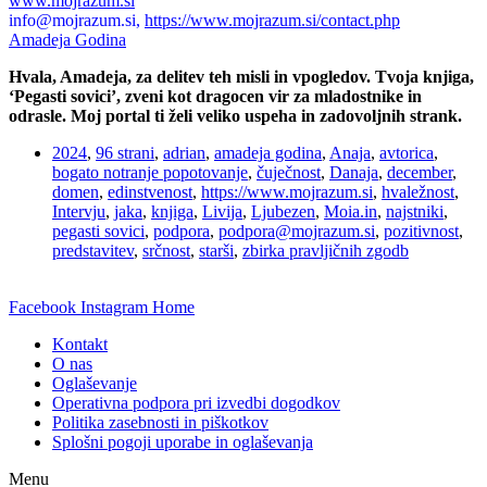
www.mojrazum.si
info@mojrazum.si,
https://www.mojrazum.si/contact.php
Amadeja Godina
Hvala, Amadeja, za delitev teh misli in vpogledov. Tvoja knjiga,
‘Pegasti sovici’, zveni kot dragocen vir za mladostnike in
odrasle.
Moj portal ti želi veliko uspeha in zadovoljnih strank.
2024
,
96 strani
,
adrian
,
amadeja godina
,
Anaja
,
avtorica
,
bogato notranje popotovanje
,
čuječnost
,
Danaja
,
december
,
domen
,
edinstvenost
,
https://www.mojrazum.si
,
hvaležnost
,
Intervju
,
jaka
,
knjiga
,
Livija
,
Ljubezen
,
Moia.in
,
najstniki
,
pegasti sovici
,
podpora
,
podpora@mojrazum.si
,
pozitivnost
,
predstavitev
,
srčnost
,
starši
,
zbirka pravljičnih zgodb
Facebook
Instagram
Home
Kontakt
O nas
Oglaševanje
Operativna podpora pri izvedbi dogodkov
Politika zasebnosti in piškotkov
Splošni pogoji uporabe in oglaševanja
Menu