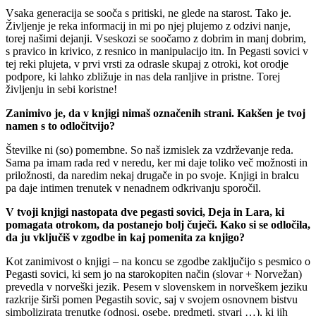
Vsaka generacija se sooča s pritiski, ne glede na starost. Tako je.
Življenje je reka informacij in mi po njej plujemo z odzivi nanje,
torej našimi dejanji. Vseskozi se soočamo z dobrim in manj dobrim,
s pravico in krivico, z resnico in manipulacijo itn. In Pegasti sovici v
tej reki plujeta, v prvi vrsti za odrasle skupaj z otroki, kot orodje
podpore, ki lahko zbližuje in nas dela ranljive in pristne. Torej
življenju in sebi koristne!
Zanimivo je, da v knjigi nimaš označenih strani. Kakšen je tvoj
namen s to odločitvijo?
Številke ni (so) pomembne. So naš izmislek za vzdrževanje reda.
Sama pa imam rada red v neredu, ker mi daje toliko več možnosti in
priložnosti, da naredim nekaj drugače in po svoje. Knjigi in bralcu
pa daje intimen trenutek v nenadnem odkrivanju sporočil.
V tvoji knjigi nastopata dve pegasti sovici, Deja in Lara, ki
pomagata otrokom, da postanejo bolj čuječi. Kako si se odločila,
da ju vključiš v zgodbe in kaj pomenita za knjigo?
Kot zanimivost o knjigi – na koncu se zgodbe zaključijo s pesmico o
Pegasti sovici, ki sem jo na starokopiten način (slovar + Norvežan)
prevedla v norveški jezik. Pesem v slovenskem in norveškem jeziku
razkrije širši pomen Pegastih sovic, saj v svojem osnovnem bistvu
simbolizirata trenutke (odnosi, osebe, predmeti, stvari …), ki jih