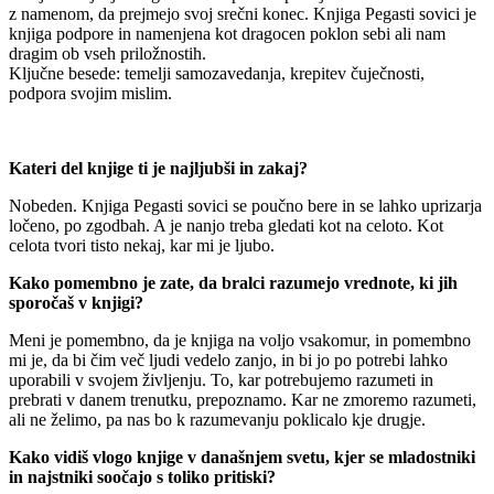
z namenom, da prejmejo svoj srečni konec. Knjiga Pegasti sovici je
knjiga podpore in namenjena kot dragocen poklon sebi ali nam
dragim ob vseh priložnostih.
Ključne besede: temelji samozavedanja, krepitev čuječnosti,
podpora svojim mislim.
Kateri del knjige ti je najljubši in zakaj?
Nobeden. Knjiga Pegasti sovici se poučno bere in se lahko uprizarja
ločeno, po zgodbah. A je nanjo treba gledati kot na celoto. Kot
celota tvori tisto nekaj, kar mi je ljubo.
Kako pomembno je zate, da bralci razumejo vrednote, ki jih
sporočaš v knjigi?
Meni je pomembno, da je knjiga na voljo vsakomur, in pomembno
mi je, da bi čim več ljudi vedelo zanjo, in bi jo po potrebi lahko
uporabili v svojem življenju. To, kar potrebujemo razumeti in
prebrati v danem trenutku, prepoznamo. Kar ne zmoremo razumeti,
ali ne želimo, pa nas bo k razumevanju poklicalo kje drugje.
Kako vidiš vlogo knjige v današnjem svetu, kjer se mladostniki
in najstniki soočajo s toliko pritiski?