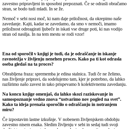
zavestno pripravljeni in sposobni prepoznati. Če se odrasli obračamo
stran, se bodo tudi mladi. In se že.
Nemoč v sebi nosi moč, ki nam daje priložnost, da okrepimo naše
zavedanje. Kajti, kadar se zavedamo, da smo v nemoči, imamo
priložnost odreagirati ljubeče in iskati vse druge poti, ki nas vodijo
stran od nasilja. In na tem mestu se rodi vzor!
Ena od sporočil v knjigi je tudi, da je odraščanje in iskanje
ravnotežja v življenju nenehen proces. Kako pa ti kot odrasla
oseba gledaš na ta proces?
Obrabljena fraza: sprememba je edina stalnica. Tudi če ne želimo,
nas življenje pripravi, da sodelujemo tam, kjer je potrebno, da lahko
razširimo našo zavest in tako prispevamo h kolektivnemu zavedanju.
Na koncu knjige omenjaš, da lahko skozi raziskovanje in
samospoznanje vedno znova “ustvarimo nov pogled na svet”.
Kako ta ideja prenaša sporočilo o odraščanju in notranjem
miru?
Če izpostavim lastne izkušnje. V nobenem življenjskem obdobju
zavestno nisem enaka. Sledim življenju v sebi in sedaj tudi svoji