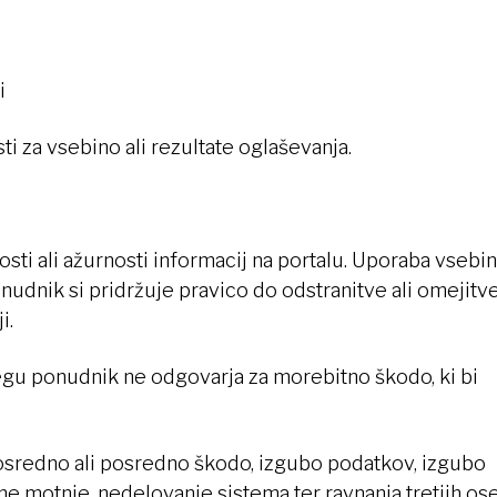
i
 za vsebino ali rezultate oglaševanja.
sti ali ažurnosti informacij na portalu. Uporaba vsebin
nudnik si pridržuje pravico do odstranitve ali omejitv
i.
u ponudnik ne odgovarja za morebitno škodo, ki bi
osredno ali posredno škodo, izgubo podatkov, izgubo
čne motnje, nedelovanje sistema ter ravnanja tretjih os