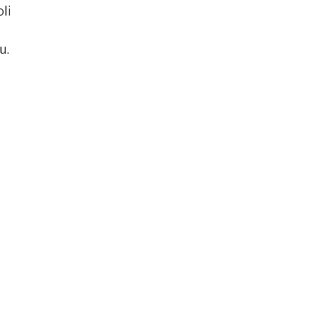
li
u.