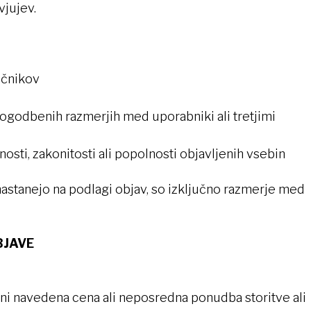
vjujev.
očnikov
pogodbenih razmerjih med uporabniki ali tretjimi
osti, zakonitosti ali popolnosti objavljenih vsebin
nastanejo na podlagi objav, so izključno razmerje med
BJAVE
 ni navedena cena ali neposredna ponudba storitve ali