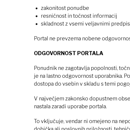
zakonitost ponudbe
resničnost in točnost informacij
skladnost z vsemi veljavnimi predpis
Portal ne prevzema nobene odgovornosti
ODGOVORNOST PORTALA
Ponudnik ne zagotavlja popolnosti, točno
je na lastno odgovornost uporabnika. Po
dostopa do vsebin v skladu s temi pogoj
V največjem zakonsko dopustnem obseg
nastala zaradi uporabe portala.
To vključuje, vendar ni omejeno na nep
dobička ali poslovnih priložnosti, tehni