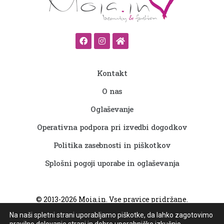
Kontakt
O nas
Oglaševanje
Operativna podpora pri izvedbi dogodkov
Politika zasebnosti in piškotkov
Splošni pogoji uporabe in oglaševanja
©
2013-2026
Moia.in. Vse pravice pridržane.
Vzdrževanje in izvedba
Spletna identiteta
Na naši spletni strani uporabljamo piškotke, da lahko zagotovimo
pravilno delovanje strani in dobro uporabniško izkušnjo.