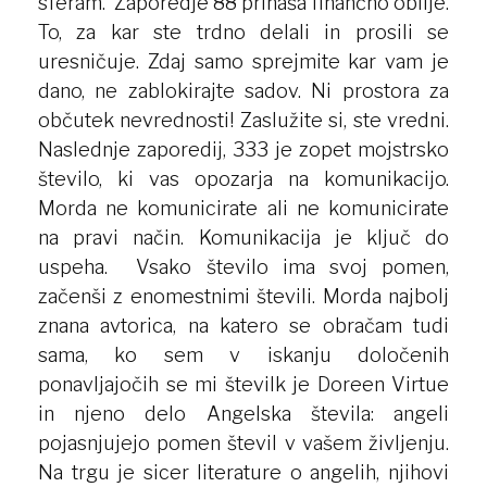
sferam. Zaporedje 88 prinaša finančno obilje.
To, za kar ste trdno delali in prosili se
uresničuje. Zdaj samo sprejmite kar vam je
dano, ne zablokirajte sadov. Ni prostora za
občutek nevrednosti! Zaslužite si, ste vredni.
Naslednje zaporedij, 333 je zopet mojstrsko
število, ki vas opozarja na komunikacijo.
Morda ne komunicirate ali ne komunicirate
na pravi način. Komunikacija je ključ do
uspeha. Vsako število ima svoj pomen,
začenši z enomestnimi števili. Morda najbolj
znana avtorica, na katero se obračam tudi
sama, ko sem v iskanju določenih
ponavljajočih se mi številk je Doreen Virtue
in njeno delo Angelska števila: angeli
pojasnjujejo pomen števil v vašem življenju.
Na trgu je sicer literature o angelih, njihovi