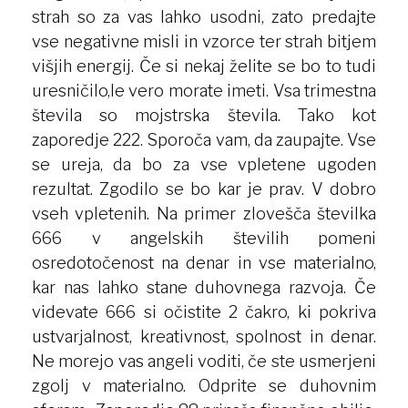
strah so za vas lahko usodni, zato predajte
vse negativne misli in vzorce ter strah bitjem
višjih energij. Če si nekaj želite se bo to tudi
uresničilo,le vero morate imeti. Vsa trimestna
števila so mojstrska števila. Tako kot
zaporedje 222. Sporoča vam, da zaupajte. Vse
se ureja, da bo za vse vpletene ugoden
rezultat. Zgodilo se bo kar je prav. V dobro
vseh vpletenih. Na primer zlovešča številka
666 v angelskih številih pomeni
osredotočenost na denar in vse materialno,
kar nas lahko stane duhovnega razvoja. Če
videvate 666 si očistite 2 čakro, ki pokriva
ustvarjalnost, kreativnost, spolnost in denar.
Ne morejo vas angeli voditi, če ste usmerjeni
zgolj v materialno. Odprite se duhovnim