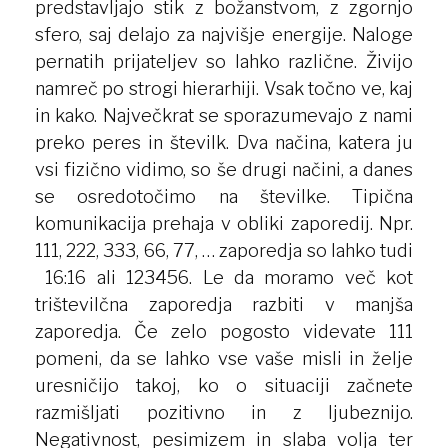
predstavljajo stik z božanstvom, z zgornjo
sfero, saj delajo za najvišje energije. Naloge
pernatih prijateljev so lahko različne. Živijo
namreč po strogi hierarhiji. Vsak točno ve, kaj
in kako. Največkrat se sporazumevajo z nami
preko peres in številk. Dva načina, katera ju
vsi fizično vidimo, so še drugi načini, a danes
se osredotočimo na številke. Tipična
komunikacija prehaja v obliki zaporedij. Npr.
111, 222, 333, 66, 77, … zaporedja so lahko tudi
16:16 ali 123456. Le da moramo več kot
trištevilčna zaporedja razbiti v manjša
zaporedja. Če zelo pogosto videvate 111
pomeni, da se lahko vse vaše misli in želje
uresničijo takoj, ko o situaciji začnete
razmišljati pozitivno in z ljubeznijo.
Negativnost, pesimizem in slaba volja ter