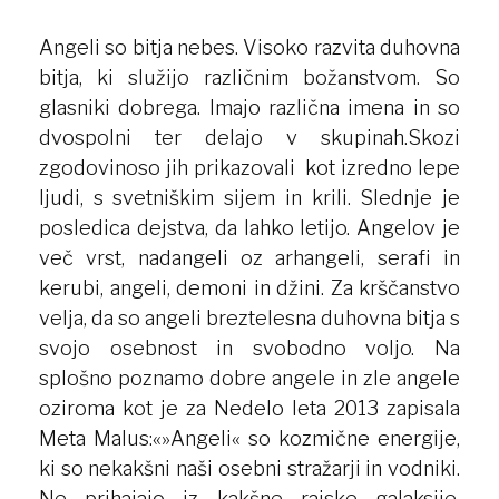
Angeli so bitja nebes. Visoko razvita duhovna
bitja, ki služijo različnim božanstvom. So
glasniki dobrega. Imajo različna imena in so
dvospolni ter delajo v skupinah.Skozi
zgodovinoso jih prikazovali kot izredno lepe
ljudi, s svetniškim sijem in krili. Slednje je
posledica dejstva, da lahko letijo. Angelov je
več vrst, nadangeli oz arhangeli, serafi in
kerubi, angeli, demoni in džini. Za krščanstvo
velja, da so angeli breztelesna duhovna bitja s
svojo osebnost in svobodno voljo. Na
splošno poznamo dobre angele in zle angele
oziroma kot je za Nedelo leta 2013 zapisala
Meta Malus:«»Angeli« so kozmične energije,
ki so nekakšni naši osebni stražarji in vodniki.
Ne prihajajo iz kakšne rajske galaksije,