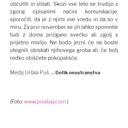
občutiti in slišati. Skozi vse leto se trudijo z
zgoraj opisanimi načini komunikacije,
sporočiti, da je z njimi vse vredu in da so v
miru. Za prvi november se jih lahko spomnite
tudi z doma prižgano svečko ali zgolj s
prijetno mislijo. Ne bodo jezni, če ne boste
utegnili obiskati njihovega groba ali, če bolj
redko obiščete pokopališče.
Medij Urška Puš
→
Dotik onostranstva
(Foto:
www.pixabay.com
)