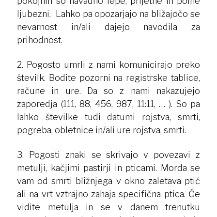
pokojnih so navadno lepe, prijetne in polne
ljubezni. Lahko pa opozarjajo na bližajočo se
nevarnost in/ali dajejo navodila za
prihodnost.
2. Pogosto umrli z nami komunicirajo preko
številk. Bodite pozorni na registrske tablice,
račune in ure. Da so z nami nakazujejo
zaporedja (111, 88, 456, 987, 11:11, … ). So pa
lahko številke tudi datumi rojstva, smrti,
pogreba, obletnice in/ali ure rojstva, smrti.
3. Pogosti znaki se skrivajo v povezavi z
metulji, kačjimi pastirji in pticami. Morda se
vam od smrti bližnjega v okno zaletava ptič
ali na vrt vztrajno zahaja specifična ptica. Če
vidite metulja in se v danem trenutku