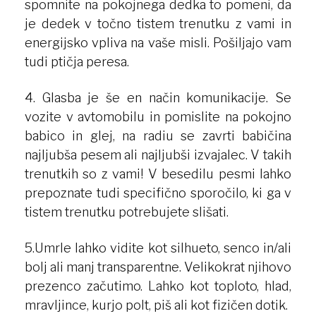
spomnite na pokojnega dedka to pomeni, da
je dedek v točno tistem trenutku z vami in
energijsko vpliva na vaše misli. Pošiljajo vam
tudi ptičja peresa.
4. Glasba je še en način komunikacije. Se
vozite v avtomobilu in pomislite na pokojno
babico in glej, na radiu se zavrti babičina
najljubša pesem ali najljubši izvajalec. V takih
trenutkih so z vami! V besedilu pesmi lahko
prepoznate tudi specifično sporočilo, ki ga v
tistem trenutku potrebujete slišati.
5.Umrle lahko vidite kot silhueto, senco in/ali
bolj ali manj transparentne. Velikokrat njihovo
prezenco začutimo. Lahko kot toploto, hlad,
mravljince, kurjo polt, piš ali kot fizičen dotik.