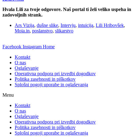
Hvala Lili za tvoje odgovore. Naš portal ti želi veliko uspeha in
zadovoljnih strank.
Ars Vizija
,
dušne slike
,
Intervju
,
intuicija
,
Lili Hribovšek
,
Moia.in
,
poslanstvo
,
slikarstvo
Facebook
Instagram
Home
Kontakt
O nas
Oglaševanje
Operativna podpora pri izvedbi dogodkov
Politika zasebnosti in piškotkov
Splošni pogoji uporabe in oglaševanja
Menu
Kontakt
O nas
Oglaševanje
Operativna podpora pri izvedbi dogodkov
Politika zasebnosti in piškotkov
Splošni pogoji uporabe in oglaševanja