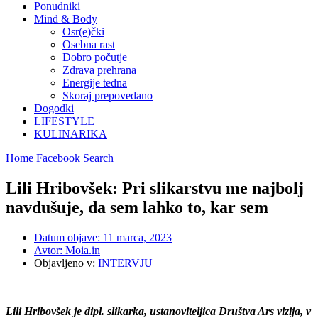
Ponudniki
Mind & Body
Osr(e)čki
Osebna rast
Dobro počutje
Zdrava prehrana
Energije tedna
Skoraj prepovedano
Dogodki
LIFESTYLE
KULINARIKA
Home
Facebook
Search
Lili Hribovšek: Pri slikarstvu me najbolj
navdušuje, da sem lahko to, kar sem
Datum objave:
11 marca, 2023
Avtor:
Moia.in
Objavljeno v:
INTERVJU
Lili Hribovšek je dipl. slikarka, ustanoviteljica Društva Ars vizija, v