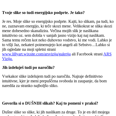
Tvoje slike so tudi energijsko podprte. Je tako?
Je res. Moje slike so energijsko podprte. Kajti, ko slikam, pa tudi, ko
ne, zaznavam energijo, ki teče skozi mene. Velikokrat se slika skozi
mene dobesedno skanalizira. Večina mojih slik je naslikana
intuitivno oz. sem dobila v sanjah jasno vizijo kaj naj naslikam.
Sama temu rečem kot neko duhovno vodstvo, ki me vodi. Lahko je
to višji Jaz, nekateri poimenujejo kot angeli ali Sebstvo…Lahko si
jih ogledate na moji spletni strani
www.lillyart.wixsite.com/arsvizija/galerija
ali Facebook strani
ARS
Vizija.
Jih izdeluješ tudi po naročilu?
Vsekakor slike izdelujem tudi po naročilu. Najraje definitivno
intuitivne, kjer je meni prepuščena svoboda in zaupanje, da bom
naredila za stranko najboljšo sliko.
Govorila si o DUŠNIH slikah? Kaj to pomeni v praksi?
Dušne slike so slike, ki jih naslikam za druge. To je en del mojega