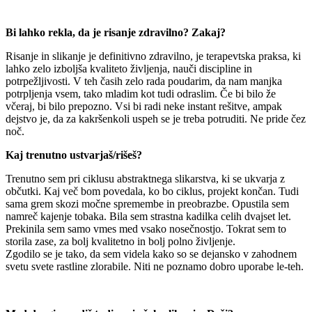
Bi lahko rekla, da je risanje zdravilno? Zakaj?
Risanje in slikanje je definitivno zdravilno, je terapevtska praksa, ki
lahko zelo izboljša kvaliteto življenja, nauči discipline in
potrpežljivosti. V teh časih zelo rada poudarim, da nam manjka
potrpljenja vsem, tako mladim kot tudi odraslim. Če bi bilo že
včeraj, bi bilo prepozno. Vsi bi radi neke instant rešitve, ampak
dejstvo je, da za kakršenkoli uspeh se je treba potruditi. Ne pride čez
noč.
Kaj trenutno ustvarjaš/rišeš?
Trenutno sem pri ciklusu abstraktnega slikarstva, ki se ukvarja z
občutki. Kaj več bom povedala, ko bo ciklus, projekt končan. Tudi
sama grem skozi močne spremembe in preobrazbe. Opustila sem
namreč kajenje tobaka. Bila sem strastna kadilka celih dvajset let.
Prekinila sem samo vmes med vsako nosečnostjo. Tokrat sem to
storila zase, za bolj kvalitetno in bolj polno življenje.
Zgodilo se je tako, da sem videla kako so se dejansko v zahodnem
svetu svete rastline zlorabile. Niti ne poznamo dobro uporabe le-teh.