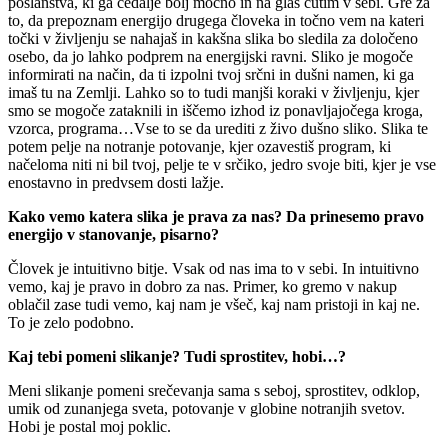
poslanstva, ki ga čedalje bolj močno in na glas čutim v sebi. Gre za
to, da prepoznam energijo drugega človeka in točno vem na kateri
točki v življenju se nahajaš in kakšna slika bo sledila za določeno
osebo, da jo lahko podprem na energijski ravni. Sliko je mogoče
informirati na način, da ti izpolni tvoj srčni in dušni namen, ki ga
imaš tu na Zemlji. Lahko so to tudi manjši koraki v življenju, kjer
smo se mogoče zataknili in iščemo izhod iz ponavljajočega kroga,
vzorca, programa…Vse to se da urediti z živo dušno sliko. Slika te
potem pelje na notranje potovanje, kjer ozavestiš program, ki
načeloma niti ni bil tvoj, pelje te v srčiko, jedro svoje biti, kjer je vse
enostavno in predvsem dosti lažje.
Kako vemo katera slika je prava za nas? Da prinesemo pravo
energijo v stanovanje, pisarno?
Človek je intuitivno bitje. Vsak od nas ima to v sebi. In intuitivno
vemo, kaj je pravo in dobro za nas. Primer, ko gremo v nakup
oblačil zase tudi vemo, kaj nam je všeč, kaj nam pristoji in kaj ne.
To je zelo podobno.
Kaj tebi pomeni slikanje? Tudi sprostitev, hobi…?
Meni slikanje pomeni srečevanja sama s seboj, sprostitev, odklop,
umik od zunanjega sveta, potovanje v globine notranjih svetov.
Hobi je postal moj poklic.