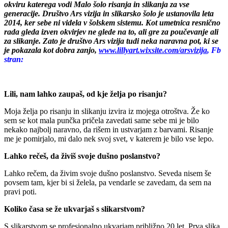
okviru katerega vodi Malo šolo risanja in slikanja za vse
generacije. Društvo Ars vizija in slikarsko šolo je ustanovila leta
2014, ker sebe ni videla v šolskem sistemu. Kot umetnica resnično
rada gleda izven okvirjev ne glede na to, ali gre za poučevanje ali
za slikanje. Zato je društvo Ars vizija tudi neka naravna pot, ki se
je pokazala kot dobra zanjo,
www.lillyart.wixsite.com/arsvizija
, Fb
stran:
Lili, nam lahko zaupaš, od kje želja po risanju?
Moja želja po risanju in slikanju izvira iz mojega otroštva. Že ko
sem se kot mala punčka pričela zavedati same sebe mi je bilo
nekako najbolj naravno, da rišem in ustvarjam z barvami. Risanje
me je pomirjalo, mi dalo nek svoj svet, v katerem je bilo vse lepo.
Lahko rečeš, da živiš svoje dušno poslanstvo?
Lahko rečem, da živim svoje dušno poslanstvo. Seveda nisem še
povsem tam, kjer bi si želela, pa vendarle se zavedam, da sem na
pravi poti.
Koliko časa se že ukvarjaš s slikarstvom?
S slikarstvom se profesionalno ukvarjam približno 20 let. Prva slika,