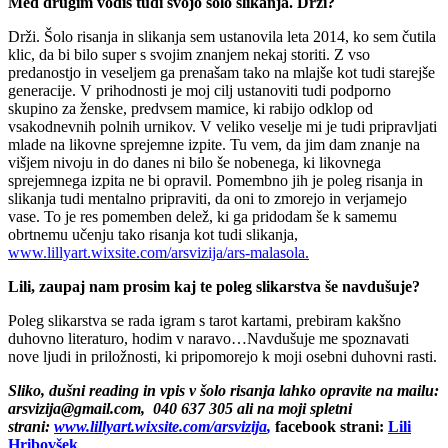
Med drugim vodiš tudi svojo šolo slikanja. Drži?
Drži. Šolo risanja in slikanja sem ustanovila leta 2014, ko sem čutila
klic, da bi bilo super s svojim znanjem nekaj storiti. Z vso
predanostjo in veseljem ga prenašam tako na mlajše kot tudi starejše
generacije. V prihodnosti je moj cilj ustanoviti tudi podporno
skupino za ženske, predvsem mamice, ki rabijo odklop od
vsakodnevnih polnih urnikov. V veliko veselje mi je tudi pripravljati
mlade na likovne sprejemne izpite. Tu vem, da jim dam znanje na
višjem nivoju in do danes ni bilo še nobenega, ki likovnega
sprejemnega izpita ne bi opravil. Pomembno jih je poleg risanja in
slikanja tudi mentalno pripraviti, da oni to zmorejo in verjamejo
vase. To je res pomemben delež, ki ga pridodam še k samemu
obrtnemu učenju tako risanja kot tudi slikanja,
www.lillyart.wixsite.com/arsvizija/ars-malasola.
Lili, zaupaj nam prosim kaj te poleg slikarstva še navdušuje?
Poleg slikarstva se rada igram s tarot kartami, prebiram kakšno
duhovno literaturo, hodim v naravo…Navdušuje me spoznavati
nove ljudi in priložnosti, ki pripomorejo k moji osebni duhovni rasti.
Sliko, dušni reading in vpis v šolo risanja lahko opravite na mailu:
arsvizija@gmail.com, 040 637 305 ali na moji spletni
strani:
www.lillyart.wixsite.com/arsvizija
,
facebook strani:
Lili
Hribovšek