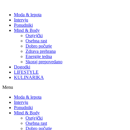
Moda & lepota
Intervju
Ponudniki
Mind & Body
Osr(e)čki
Osebna rast
Dobro počutje
Zdrava prehrana
Energije tedna
Skoraj prepovedano
Dogodki
LIFESTYLE
KULINARIKA
Menu
Moda & lepota
Intervju
Ponudniki
Mind & Body
Osr(e)čki
Osebna rast
Dobro počutje