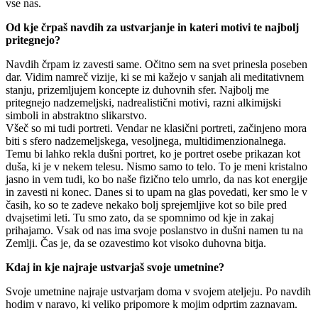
vse nas.
Od kje črpaš navdih za ustvarjanje in kateri motivi te najbolj
pritegnejo?
Navdih črpam iz zavesti same. Očitno sem na svet prinesla poseben
dar. Vidim namreč vizije, ki se mi kažejo v sanjah ali meditativnem
stanju, prizemljujem koncepte iz duhovnih sfer. Najbolj me
pritegnejo nadzemeljski, nadrealistični motivi, razni alkimijski
simboli in abstraktno slikarstvo.
Všeč so mi tudi portreti. Vendar ne klasični portreti, začinjeno mora
biti s sfero nadzemeljskega, vesoljnega, multidimenzionalnega.
Temu bi lahko rekla dušni portret, ko je portret osebe prikazan kot
duša, ki je v nekem telesu. Nismo samo to telo. To je meni kristalno
jasno in vem tudi, ko bo naše fizično telo umrlo, da nas kot energije
in zavesti ni konec. Danes si to upam na glas povedati, ker smo le v
časih, ko so te zadeve nekako bolj sprejemljive kot so bile pred
dvajsetimi leti. Tu smo zato, da se spomnimo od kje in zakaj
prihajamo. Vsak od nas ima svoje poslanstvo in dušni namen tu na
Zemlji. Čas je, da se ozavestimo kot visoko duhovna bitja.
Kdaj in kje najraje ustvarjaš svoje umetnine?
Svoje umetnine najraje ustvarjam doma v svojem ateljeju. Po navdih
hodim v naravo, ki veliko pripomore k mojim odprtim zaznavam.