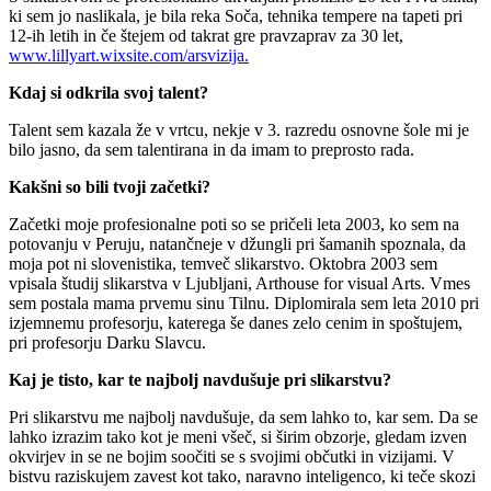
ki sem jo naslikala, je bila reka Soča, tehnika tempere na tapeti pri
12-ih letih in če štejem od takrat gre pravzaprav za 30 let,
www.lillyart.wixsite.com/arsvizija.
Kdaj si odkrila svoj talent?
Talent sem kazala že v vrtcu, nekje v 3. razredu osnovne šole mi je
bilo jasno, da sem talentirana in da imam to preprosto rada.
Kakšni so bili tvoji začetki?
Začetki moje profesionalne poti so se pričeli leta 2003, ko sem na
potovanju v Peruju, natančneje v džungli pri šamanih spoznala, da
moja pot ni slovenistika, temveč slikarstvo. Oktobra 2003 sem
vpisala študij slikarstva v Ljubljani, Arthouse for visual Arts. Vmes
sem postala mama prvemu sinu Tilnu. Diplomirala sem leta 2010 pri
izjemnemu profesorju, katerega še danes zelo cenim in spoštujem,
pri profesorju Darku Slavcu.
Kaj je tisto, kar te najbolj navdušuje pri slikarstvu?
Pri slikarstvu me najbolj navdušuje, da sem lahko to, kar sem. Da se
lahko izrazim tako kot je meni všeč, si širim obzorje, gledam izven
okvirjev in se ne bojim soočiti se s svojimi občutki in vizijami. V
bistvu raziskujem zavest kot tako, naravno inteligenco, ki teče skozi