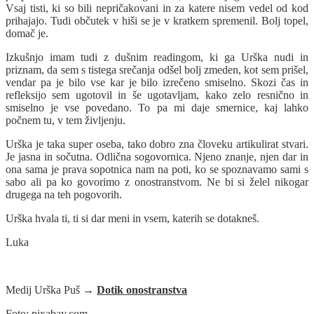
Vsaj tisti, ki so bili nepričakovani in za katere nisem vedel od kod
prihajajo. Tudi občutek v hiši se je v kratkem spremenil. Bolj topel,
domač je.
Izkušnjo imam tudi z dušnim readingom, ki ga Urška nudi in
priznam, da sem s tistega srečanja odšel bolj zmeden, kot sem prišel,
vendar pa je bilo vse kar je bilo izrečeno smiselno. Skozi čas in
refleksijo sem ugotovil in še ugotavljam, kako zelo resnično in
smiselno je vse povedano. To pa mi daje smernice, kaj lahko
počnem tu, v tem življenju.
Urška je taka super oseba, tako dobro zna človeku artikulirat stvari.
Je jasna in sočutna. Odlična sogovornica. Njeno znanje, njen dar in
ona sama je prava sopotnica nam na poti, ko se spoznavamo sami s
sabo ali pa ko govorimo z onostranstvom. Ne bi si želel nikogar
drugega na teh pogovorih.
Urška hvala ti, ti si dar meni in vsem, katerih se dotakneš.
Luka
Medij Urška Puš
→
Dotik onostranstva
Foto: pixabay.com