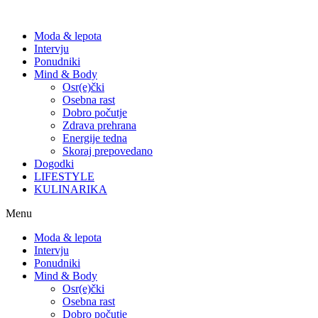
Moda & lepota
Intervju
Ponudniki
Mind & Body
Osr(e)čki
Osebna rast
Dobro počutje
Zdrava prehrana
Energije tedna
Skoraj prepovedano
Dogodki
LIFESTYLE
KULINARIKA
Menu
Moda & lepota
Intervju
Ponudniki
Mind & Body
Osr(e)čki
Osebna rast
Dobro počutje