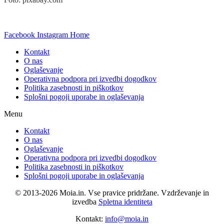
Facebook
Instagram
Home
Kontakt
O nas
Oglaševanje
Operativna podpora pri izvedbi dogodkov
Politika zasebnosti in piškotkov
Splošni pogoji uporabe in oglaševanja
Menu
Kontakt
O nas
Oglaševanje
Operativna podpora pri izvedbi dogodkov
Politika zasebnosti in piškotkov
Splošni pogoji uporabe in oglaševanja
©
2013-2026
Moia.in. Vse pravice pridržane. Vzdrževanje in
izvedba
Spletna identiteta
Kontakt:
info@moia.in