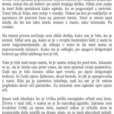
doma, nekaj dni ali tednov po smrti mojega dedka. Slišal sem zanjo
in imel željo preizkusit kako zgleda, ko se pogovarjaš z mrtvimi.
Torej bila je želja, tam nekje v ozadju. Nakar pa kot po naključju se
spoznava ob pravem času na pravem mestu. Sicer si nisem upal
mislit, da bo kar tako imela seanso z mano, tako iznenada. Pa
vendar.
Na tistem prvem srečanju sem slišal dedija, kako mu je bilo, ko je
umiral. Slišal sem ga, kako se je s svojim humorjem šalil z nami in
meni najpomembnejše, da odhaja v miru in da med nama ni
neporavnanih računov. Kako mi je odleglo, po njegovi dolgotrajni
bolezni ga slišat takšnega kot je bil.
Tam je bila tudi moja mami, ki je umrla nekaj let pred tem. Izkazalo
se je, da je imela ona prste vmes, da sem spoznal svojo partnerico.
Tudi njo je bilo krasno slišat spet veselo, po njeni dolgotrajni
bolezni. In čutiti njeno ljubezen, skozi besede, ki jih je spregovorila
z nami. Bila pa je zanimiva izkušnja, tudi ko me je še enkrat
pogledala skozi oči partnerke. Za trenutek sem ogledal spet njene
oči.
Imam tudi izkušnjo, ko je Urška prišla energijsko očistit moj dom.
Živiva v stari hiši, v kateri se je že marsikaj zgodilo. Izjemno sem
hvaležen Urški za njeno delo, namreč odkar je očistila dom in
pospremila duše umrlih na drugo stran, so se moji glavoboli nehali.