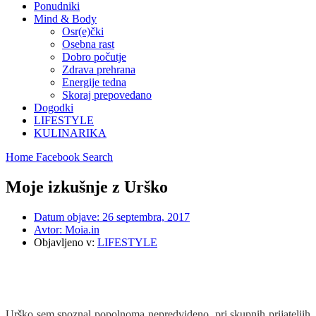
Ponudniki
Mind & Body
Osr(e)čki
Osebna rast
Dobro počutje
Zdrava prehrana
Energije tedna
Skoraj prepovedano
Dogodki
LIFESTYLE
KULINARIKA
Home
Facebook
Search
Moje izkušnje z Urško
Datum objave:
26 septembra, 2017
Avtor:
Moia.in
Objavljeno v:
LIFESTYLE
Urško sem spoznal popolnoma nepredvideno, pri skupnih prijateljih