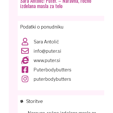
Sara Antolič: Puter. – Naravna, ročno
izdelana masla za telo
Podatki o ponudniku
Sara Antolič
info@puter.si
www.puter.si
Puterbodybutters
puterbodybutters
Storitve