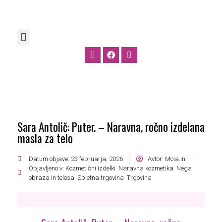
Sara Antolič: Puter. – Naravna, ročno izdelana
masla za telo
Datum objave:
23 februarja, 2026
Avtor:
Moia.in
Objavljeno v:
Kozmetični izdelki
,
Naravna kozmetika
,
Nega
obraza in telesa
,
Spletna trgovina
,
Trgovina