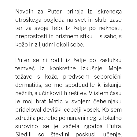
Navdih za Puter prihaja iz iskrenega
otroškega pogleda na svet in skrbi zase
ter za svoje telo. Iz želje po nežnosti,
preprostosti in pristnem stiku – s sabo, s
kožo in z ljudmi okoli sebe.
Puter se ni rodil iz
želje po zaslužku
temveč iz konkretne izkušnje. Moje
težave s kožo, predvsem seboroični
dermatitis, so me spodbudile k iskanju
nežnih, a učinkovitih rešitev. V istem času
je moj brat Matic v svojem čebelnjaku
prideloval deviški čebelji vosek. Ko sem
združila potrebo po naravni negi z lokalno
surovino, se je začela zgodba Putra.
Sledili so številni poskusi, učenje,