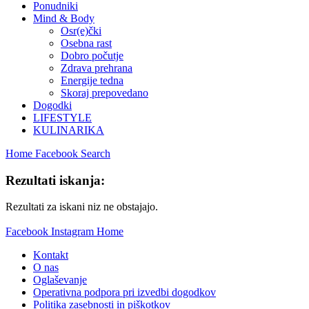
Ponudniki
Mind & Body
Osr(e)čki
Osebna rast
Dobro počutje
Zdrava prehrana
Energije tedna
Skoraj prepovedano
Dogodki
LIFESTYLE
KULINARIKA
Home
Facebook
Search
Rezultati iskanja:
Rezultati za iskani niz ne obstajajo.
Facebook
Instagram
Home
Kontakt
O nas
Oglaševanje
Operativna podpora pri izvedbi dogodkov
Politika zasebnosti in piškotkov