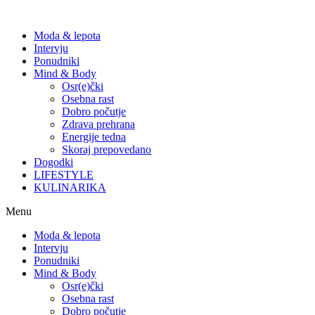
Moda & lepota
Intervju
Ponudniki
Mind & Body
Osr(e)čki
Osebna rast
Dobro počutje
Zdrava prehrana
Energije tedna
Skoraj prepovedano
Dogodki
LIFESTYLE
KULINARIKA
Menu
Moda & lepota
Intervju
Ponudniki
Mind & Body
Osr(e)čki
Osebna rast
Dobro počutje