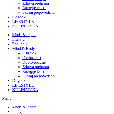
Zdrava prehrana
Energije tedna
Skoraj prepovedano
Dogodki
LIFESTYLE
KULINARIKA
Moda & lepota
Intervju
Ponudniki
Mind & Body
Osr(e)čki
Osebna rast
Dobro počutje
Zdrava prehrana
Energije tedna
Skoraj prepovedano
Dogodki
LIFESTYLE
KULINARIKA
Menu
Moda & lepota
Intervju