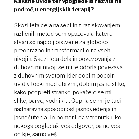
Kakšne uvide ter vpoglede si razvila na
področju energijskih terapij?
Skozi leta dela na sebi in z raziskovanjem
različnih metod sem opazovala, katere
stvari so najbolj bistvene za globoko
preobrazbo in transformacijo na vseh
nivojih. Skozi leta dela in povezovanja z
duhovnimi nivoji se mi je odprla povezava
z duhovnim svetom, kjer dobim popoln
uvid v točki med obrvmi, dobim jasno sliko,
kako podpreti stranko, pokažejo se mi
slike, barve, vodniki … Odprla se mi je tudi
nadnaravna sposobnost jasnovedenja in
jasnočutenja. To pomeni, da v trenutku, ko
nekoga pogledaš, veš odgovor, pa ne veš
od kje, samo veš.