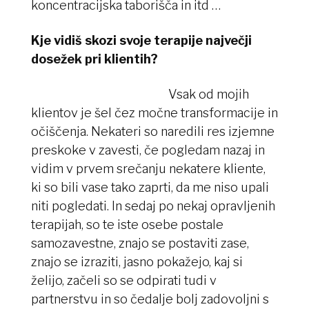
koncentracijska taborišča in itd …
Kje vidiš skozi svoje terapije največji
dosežek pri klientih?
Vsak od mojih
klientov je šel čez močne transformacije in
očiščenja. Nekateri so naredili res izjemne
preskoke v zavesti, če pogledam nazaj in
vidim v prvem srečanju nekatere kliente,
ki so bili vase tako zaprti, da me niso upali
niti pogledati. In sedaj po nekaj opravljenih
terapijah, so te iste osebe postale
samozavestne, znajo se postaviti zase,
znajo se izraziti, jasno pokažejo, kaj si
želijo, začeli so se odpirati tudi v
partnerstvu in so čedalje bolj zadovoljni s