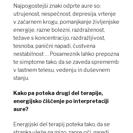
Najpogostejši znaki odprte aure so:
utrujenost, nespečnost, depresija, vrtenje
v začarnem krogu, pomanjkanje življenjske
energije, razne bolezni, razdraženost,
težave s koncentracijo, razdražljivost,
tesnoba, panični napadi, čustvena
nestabilnost … Posameznik lahko prepozna
te simptome tako, da se zaveda sprememb
v lastnem telesu, vedenju in duševnem
stanju.
Kako pa poteka drugi del terapije,
energijsko čiščenje po interpretaciji
aure?
Energijski del terapij poteka tako, da se
stranka uleže na mizo, zapre oči, naredi