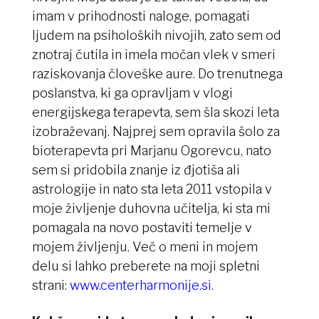
imam v prihodnosti naloge, pomagati
ljudem na psiholoških nivojih, zato sem od
znotraj čutila in imela močan vlek v smeri
raziskovanja človeške aure. Do trenutnega
poslanstva, ki ga opravljam v vlogi
energijskega terapevta, sem šla skozi leta
izobraževanj. Najprej sem opravila šolo za
bioterapevta pri Marjanu Ogorevcu, nato
sem si pridobila znanje iz đjotiša ali
astrologije in nato sta leta 2011 vstopila v
moje življenje duhovna učitelja, ki sta mi
pomagala na novo postaviti temelje v
mojem življenju.
Več o meni in mojem
delu si lahko preberete na moji spletni
strani:
www.centerharmonije.si.