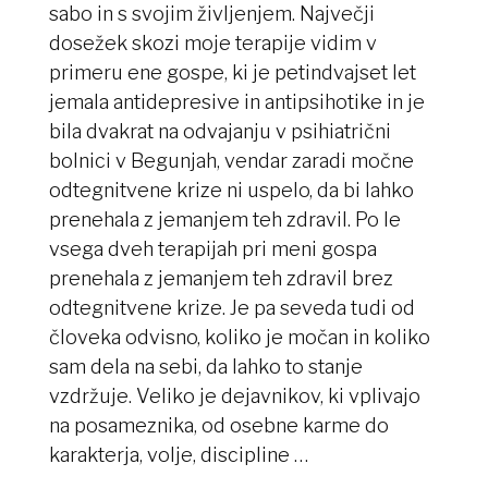
sabo in s svojim življenjem. Največji
dosežek skozi moje terapije vidim v
primeru ene gospe, ki je petindvajset let
jemala antidepresive in antipsihotike in je
bila dvakrat na odvajanju v psihiatrični
bolnici v Begunjah, vendar zaradi močne
odtegnitvene krize ni uspelo, da bi lahko
prenehala z jemanjem teh zdravil. Po le
vsega dveh terapijah pri meni gospa
prenehala z jemanjem teh zdravil brez
odtegnitvene krize. Je pa seveda tudi od
človeka odvisno, koliko je močan in koliko
sam dela na sebi, da lahko to stanje
vzdržuje. Veliko je dejavnikov, ki vplivajo
na posameznika, od osebne karme do
karakterja, volje, discipline …