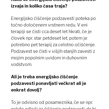
izvaja in koliko časa traja?
Energijsko čiščenje podzavesti poteka po
točno določenem vrstnem redu. V eni
terapiji se čisti cca deset let hkrati, če je
človek npr. star petdeset let, potem je
potrebno pet terapij za celotno očiščenje.
Podzavest se čisti v višjih stanjih zavesti z
mojim popolnim uvidom in duhovnim
vodstvom.
Ali je treba energijsko čiščenje
podzavesti ponavljati večkrat ali je
enkrat dovolj?
To je odvisno od posameznika, če se npr.
nekdo odloči za čiščenje podzavesti, da bi