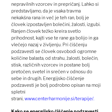
nepravilnih vzorcev in prepričanj. Lahko si
predstavljamo, da je vsaka travma
nekakšna rana in več je teh ran, bolj je
človek izpostavljen bolečini, žalosti, izgubi.
Ranjen človek težko kreira svetlo
prihodnost, kajti vse te rane ga bolijo in ga
vlečejo nazaj v življenju. Pri čiščenju
podzavesti se človek osvobodi ogromne
količine balasta, od strahu, žalosti, bolečin,
stisk, različnih vzorcev in postane bolj
pretočen, svetel in srečen v odnosu do
sebe in drugih. Energijsko čiščenje
podzavesti je bolj podrobno opisan na moji
spletni
strani,
www.centerharmonije.si/terapije/.
Kako se energijsko čiščenje podzavesti