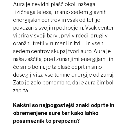
Aura je nevidni plašč okoli našega
fizičnega telesa, imamo sedem glavnih
energijskih centrov in vsak od teh je
povezan s svojim področjem. Vsak center
vibrira v svoji barvi, prvi v rdeči, drugi v
oranžni, tretji v rumeni in itd … in vseh
sedem centrov skupaj tvori auro. Aura je
naša zaščita, pred zunanjimi energijami, in
če smo bolni, je ta plašč odprt in smo
dosegljivi za vse temne energije od zunaj.
Zato je zelo pomembno, da je aura čimbolj
zaprta.
Kakšni so najpogostejši znaki odprte in
obremenjene aure ter kako lahko
posameznik to prepozna?