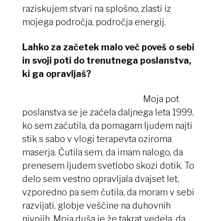
raziskujem stvari na splošno, zlasti iz
mojega področja, področja energij.
Lahko za začetek malo več poveš o sebi
in svoji poti do trenutnega poslanstva,
ki ga opravljaš?
Moja pot
poslanstva se je začela daljnega leta 1999,
ko sem začutila, da pomagam ljudem najti
stik s sabo v vlogi terapevta oziroma
maserja. Čutila sem, da imam nalogo, da
prenesem ljudem svetlobo skozi dotik. To
delo sem vestno opravljala dvajset let,
vzporedno pa sem čutila, da moram v sebi
razvijati, globje veščine na duhovnih
nivojih. Moja duša je že takrat vedela, da