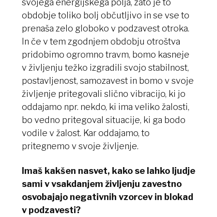
svojega energijskega polja, zato je to
obdobje toliko bolj občutljivo in se vse to
prenaša zelo globoko v podzavest otroka.
In če v tem zgodnjem obdobju otroštva
pridobimo ogromno travm, bomo kasneje
v življenju težko izgradili svojo stabilnost,
postavljenost, samozavest in bomo v svoje
življenje pritegovali slično vibracijo, ki jo
oddajamo npr. nekdo, ki ima veliko žalosti,
bo vedno pritegoval situacije, ki ga bodo
vodile v žalost. Kar oddajamo, to
pritegnemo v svoje življenje.
Imaš kakšen nasvet, kako se lahko ljudje
sami v vsakdanjem življenju zavestno
osvobajajo negativnih vzorcev in blokad
v podzavesti?