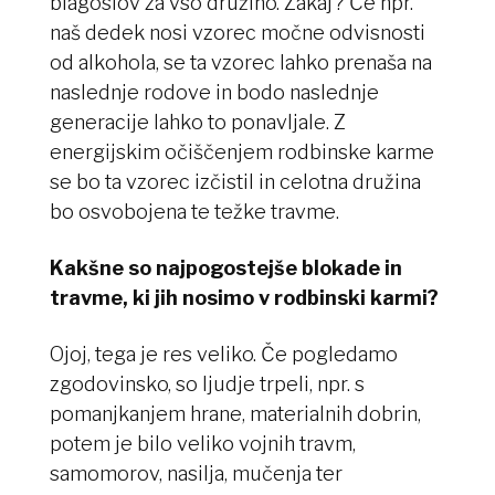
blagoslov za vso družino. Zakaj? Če npr.
naš dedek nosi vzorec močne odvisnosti
od alkohola, se ta vzorec lahko prenaša na
naslednje rodove in bodo naslednje
generacije lahko to ponavljale. Z
energijskim očiščenjem rodbinske karme
se bo ta vzorec izčistil in celotna družina
bo osvobojena te težke travme.
Kakšne so najpogostejše blokade in
travme, ki jih nosimo v rodbinski karmi?
Ojoj, tega je res veliko. Če pogledamo
zgodovinsko, so ljudje trpeli, npr. s
pomanjkanjem hrane, materialnih dobrin,
potem je bilo veliko vojnih travm,
samomorov, nasilja, mučenja ter