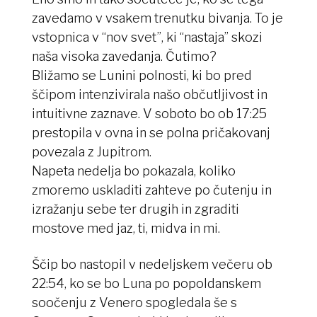
zavedamo v vsakem trenutku bivanja. To je
vstopnica v “nov svet”, ki “nastaja” skozi
naša visoka zavedanja. Čutimo?
Bližamo se Lunini polnosti, ki bo pred
ščipom intenzivirala našo občutljivost in
intuitivne zaznave. V soboto bo ob 17:25
prestopila v ovna in se polna pričakovanj
povezala z Jupitrom.
Napeta nedelja bo pokazala, koliko
zmoremo uskladiti zahteve po čutenju in
izražanju sebe ter drugih in zgraditi
mostove med jaz, ti, midva in mi.
Ščip bo nastopil v nedeljskem večeru ob
22:54, ko se bo Luna po popoldanskem
soočenju z Venero spogledala še s