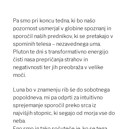
Pa smo pri koncu tedna, ki bo našo
pozornost usmerjal v globine spoznanj in
sporočil naših prednikov, ki se pretakajo v
spominih telesa – nezavednega uma.
Pluton te dni s transformativno energijo
čisti nasa prepričanja strahov in
negativnosti ter jih preobraža v velike
moči.
Luna bo v znamenju rib še do sobotnega
popoldneva, mi pa odprti za intuitivno
sprejemanje sporočil preko srca iz
najvišjih stopnic, ki segajo od morja vse do
neba.
Eno smo in tako sočuteče je, ko se tega