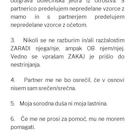
odigrava bolečinska jedra iz otroštva. S
partnerico predelujem nepredelane vzorce z
mamo in s partnerjem predelujem
nepredelane vzorce z očetom.
3. Nikoli se ne razburim in/ali razžalostim
ZARADI njega/nje, ampak OB njem/njej.
Vedno se vprašam ZAKAJ je prišlo do
nestrinjanja.
4. Partner me ne bo osrečil, če v osnovi
nisem sam srečen/srečna.
5. Moja sorodna duša ni moja lastnina.
6. Če me ne prosi za pomoč, mu ne morem
pomagati.