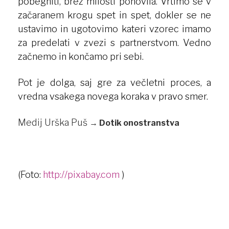
pobegniti, brez milosti ponovila. Vrtimo se v
začaranem krogu spet in spet, dokler se ne
ustavimo in ugotovimo kateri vzorec imamo
za predelati v zvezi s partnerstvom. Vedno
začnemo in končamo pri sebi.
Pot je dolga, saj gre za večletni proces, a
vredna vsakega novega koraka v pravo smer.
Medij Urška Puš
→
Dotik onostranstva
(Foto:
http://pixabay.com
)