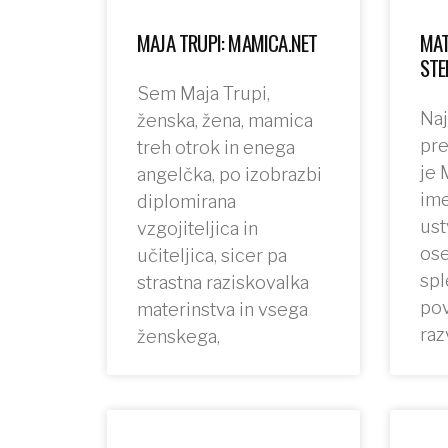
MAJA TRUPI: MAMICA.NET
MAT
STE
Sem Maja Trupi,
Naj
ženska, žena, mamica
pre
treh otrok in enega
je 
angelčka, po izobrazbi
ime
diplomirana
ust
vzgojiteljica in
ose
učiteljica, sicer pa
spl
strastna raziskovalka
pov
materinstva in vsega
raz
ženskega,