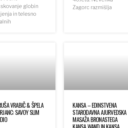
iskovanje globin
Zagorc razmišlja
ljenja in telesno
alnih
UŠA VRABIČ & ŠPELA
KANSA – EDINSTVENA
RJANC: SAVOY SLIM
STARODAVNA AJURVEDSKA
UDIO
MASAŽA BRONASTEGA
KANSA WAND IN KANSA