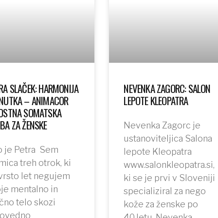
RA SLAČEK: HARMONIJA
NEVENKA ZAGORC: SALON
NUTKA – ANIMACOR
LEPOTE KLEOPATRA
OSTNA SOMATSKA
BA ZA ŽENSKE
Nevenka Zagorc je
ustanoviteljica Salona
 je Petra Sem
lepote Kleopatra
ica treh otrok, ki
www.salonkleopatra.si,
vrsto let negujem
ki se je prvi v Sloveniji
je mentalno in
specializiral za nego
ično telo skozi
kože za ženske po
dovedno
40.letu. Nevenka