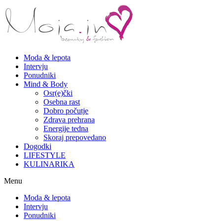
Moda & lepota
Intervju
Ponudniki
Mind & Body
Osr(e)čki
Osebna rast
Dobro počutje
Zdrava prehrana
Energije tedna
Skoraj prepovedano
Dogodki
LIFESTYLE
KULINARIKA
Menu
Moda & lepota
Intervju
Ponudniki