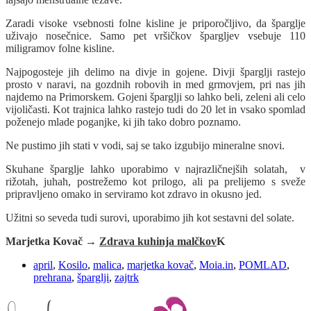
Zaradi visoke vsebnosti folne kisline je priporočljivo, da šparglje
uživajo nosečnice. Samo pet vršičkov špargljev vsebuje 110
miligramov folne kisline.
Najpogosteje jih delimo na divje in gojene. Divji šparglji rastejo
prosto v naravi, na gozdnih robovih in med grmovjem, pri nas jih
najdemo na Primorskem.
Gojeni šparglji so lahko beli, zeleni ali celo
vijoličasti. Kot trajnica lahko rastejo tudi do 20 let in vsako spomlad
poženejo mlade poganjke, ki jih tako dobro poznamo.
Ne pustimo jih stati v vodi, saj se tako izgubijo mineralne snovi.
Skuhane šparglje lahko uporabimo v najrazličnejših solatah, v
rižotah, juhah, postrežemo kot prilogo, ali pa prelijemo s sveže
pripravljeno omako in serviramo kot zdravo in okusno jed.
Užitni so seveda tudi surovi, uporabimo jih kot sestavni del solate.
Marjetka Kovač →
Zdrava kuhinja malčkov
K
april
,
Kosilo
,
malica
,
marjetka kovač
,
Moia.in
,
POMLAD
,
prehrana
,
šparglji
,
zajtrk