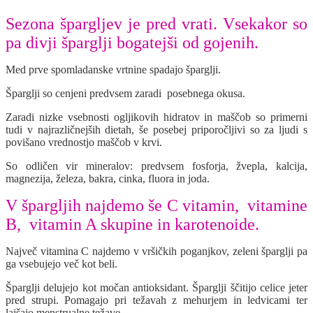
Sezona špargljev je pred vrati. Vsekakor so
pa divji šparglji bogatejši od gojenih.
Med prve spomladanske vrtnine spadajo šparglji.
Šparglji so cenjeni predvsem zaradi posebnega okusa.
Zaradi nizke vsebnosti ogljikovih hidratov in maščob so primerni
tudi v najrazličnejših dietah, še posebej priporočljivi so za ljudi s
povišano vrednostjo maščob v krvi.
So odličen vir mineralov: predvsem fosforja, žvepla, kalcija,
magnezija, železa, bakra, cinka, fluora in joda.
V špargljih najdemo še C vitamin, vitamine
B, vitamin A skupine in karotenoide.
Največ vitamina C najdemo v vršičkih poganjkov, zeleni šparglji pa
ga vsebujejo več kot beli.
Šparglji delujejo kot močan antioksidant. Šparglji ščitijo celice jeter
pred strupi. Pomagajo pri težavah z mehurjem in ledvicami ter
lajšajo menstrualne težave.