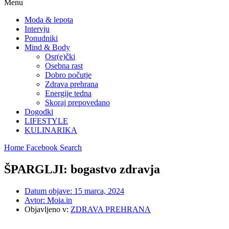
Menu
Moda & lepota
Intervju
Ponudniki
Mind & Body
Osr(e)čki
Osebna rast
Dobro počutje
Zdrava prehrana
Energije tedna
Skoraj prepovedano
Dogodki
LIFESTYLE
KULINARIKA
Home
Facebook
Search
ŠPARGLJI: bogastvo zdravja
Datum objave:
15 marca, 2024
Avtor:
Moia.in
Objavljeno v:
ZDRAVA PREHRANA