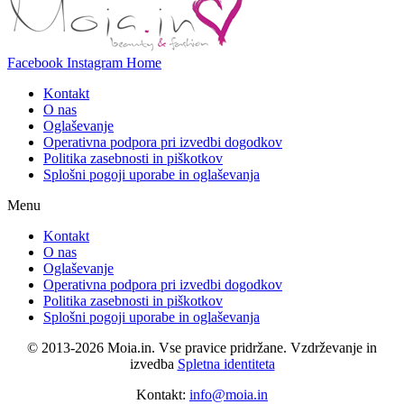
Facebook
Instagram
Home
Kontakt
O nas
Oglaševanje
Operativna podpora pri izvedbi dogodkov
Politika zasebnosti in piškotkov
Splošni pogoji uporabe in oglaševanja
Menu
Kontakt
O nas
Oglaševanje
Operativna podpora pri izvedbi dogodkov
Politika zasebnosti in piškotkov
Splošni pogoji uporabe in oglaševanja
©
2013-2026
Moia.in. Vse pravice pridržane. Vzdrževanje in
izvedba
Spletna identiteta
Kontakt:
info@moia.in