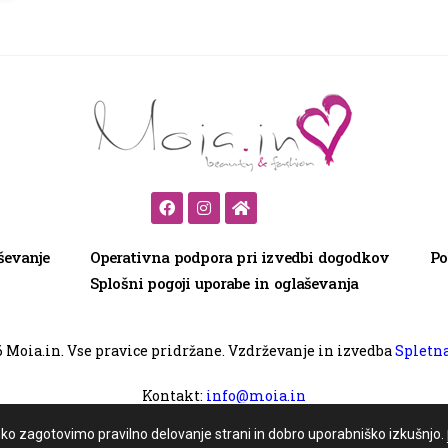
ševanje
Operativna podpora pri izvedbi dogodkov
Po
Splošni pogoji uporabe in oglaševanja
6
Moia.in. Vse pravice pridržane. Vzdrževanje in izvedba
Spletna
Kontakt:
info@moia.in
ahko zagotovimo pravilno delovanje strani in dobro uporabniško izkušnjo.