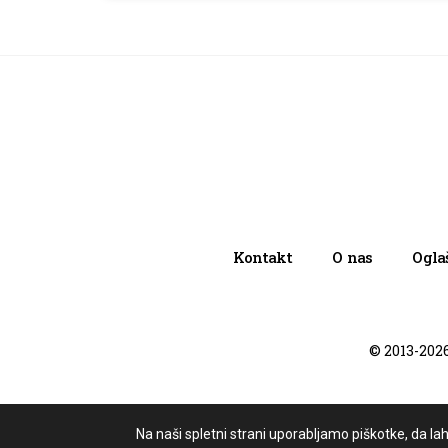
Kontakt
O nas
Ogla
©
2013-202
Na naši spletni strani uporabljamo piškotke, da l