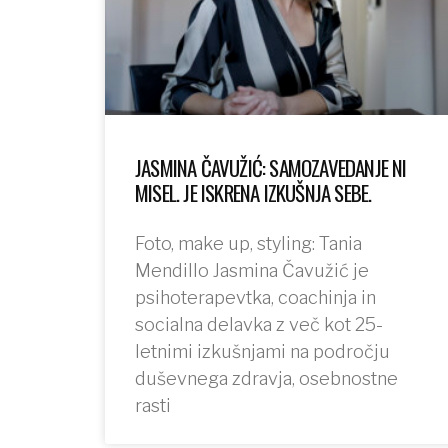
JASMINA ČAVUŽIĆ: SAMOZAVEDANJE NI
MISEL. JE ISKRENA IZKUŠNJA SEBE.
Foto, make up, styling: Tania
Mendillo Jasmina Čavužić je
psihoterapevtka, coachinja in
socialna delavka z več kot 25-
letnimi izkušnjami na področju
duševnega zdravja, osebnostne
rasti