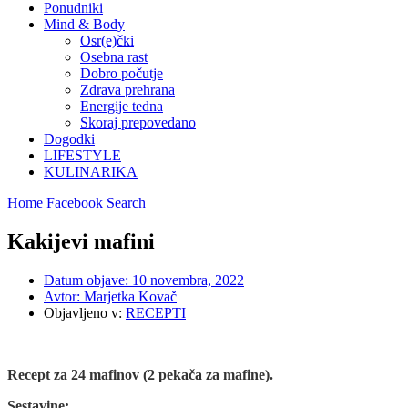
Ponudniki
Mind & Body
Osr(e)čki
Osebna rast
Dobro počutje
Zdrava prehrana
Energije tedna
Skoraj prepovedano
Dogodki
LIFESTYLE
KULINARIKA
Home
Facebook
Search
Kakijevi mafini
Datum objave:
10 novembra, 2022
Avtor:
Marjetka Kovač
Objavljeno v:
RECEPTI
Recept za 24 mafinov (2 pekača za mafine).
Sestavine: