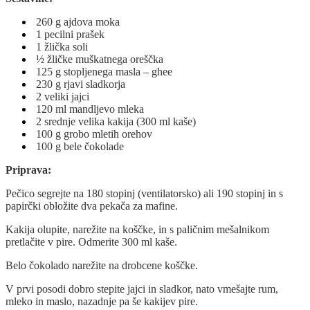
260 g ajdova moka
1 pecilni prašek
1 žlička soli
½ žličke muškatnega oreščka
125 g stopljenega masla – ghee
230 g rjavi sladkorja
2 veliki jajci
120 ml mandljevo mleka
2 srednje velika kakija (300 ml kaše)
100 g grobo mletih orehov
100 g bele čokolade
Priprava:
Pečico segrejte na 180 stopinj (ventilatorsko) ali 190 stopinj in s
papirčki obložite dva pekača za mafine.
Kakija olupite, narežite na koščke, in s paličnim mešalnikom
pretlačite v pire. Odmerite 300 ml kaše.
Belo čokolado narežite na drobcene koščke.
V prvi posodi dobro stepite jajci in sladkor, nato vmešajte rum,
mleko in maslo, nazadnje pa še kakijev pire.