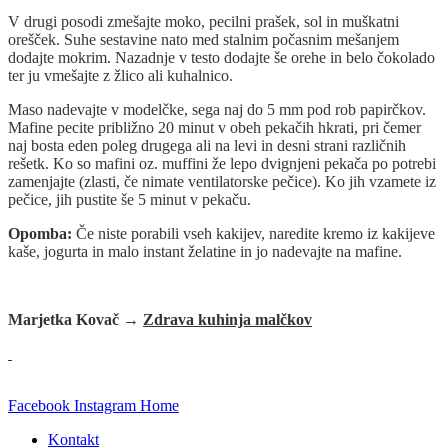
V drugi posodi zmešajte moko, pecilni prašek, sol in muškatni
orešček. Suhe sestavine nato med stalnim počasnim mešanjem
dodajte mokrim. Nazadnje v testo dodajte še orehe in belo čokolado
ter ju vmešajte z žlico ali kuhalnico.
Maso nadevajte v modelčke, sega naj do 5 mm pod rob papirčkov.
Mafine pecite približno 20 minut v obeh pekačih hkrati, pri čemer
naj bosta eden poleg drugega ali na levi in desni strani različnih
rešetk. Ko so mafini oz. muffini že lepo dvignjeni pekača po potrebi
zamenjajte (zlasti, če nimate ventilatorske pečice). Ko jih vzamete iz
pečice, jih pustite še 5 minut v pekaču.
Opomba:
Če niste porabili vseh kakijev, naredite kremo iz kakijeve
kaše, jogurta in malo instant želatine in jo nadevajte na mafine.
Marjetka Kovač →
Zdrava kuhinja malčkov
Facebook
Instagram
Home
Kontakt