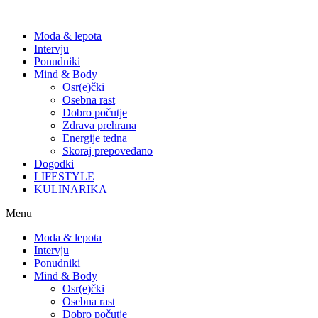
Moda & lepota
Intervju
Ponudniki
Mind & Body
Osr(e)čki
Osebna rast
Dobro počutje
Zdrava prehrana
Energije tedna
Skoraj prepovedano
Dogodki
LIFESTYLE
KULINARIKA
Menu
Moda & lepota
Intervju
Ponudniki
Mind & Body
Osr(e)čki
Osebna rast
Dobro počutje