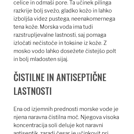
celice in odmaši pore. Ta učinek pilinga
razkrije bolj svežo, gladko kožo in lahko
izboljša videz pustega, neenakomernega
tena kože. Morska voda ima tudi
razstrupljevalne lastnosti, saj pomaga
izločati nečistoče in toksine iz kože. Z
mosko vodo lahko dosežete čistejšo polt
in bolj mladosten sijaj.
ČISTILNE IN ANTISEPTIČNE
LASTNOSTI
Ena od izjemnih prednosti morske vode je
njena naravna čistilna moč. Njegova visoka
koncentracija soli deluje kot naravni
antiseptik, zaradi česar je učinkovit pri