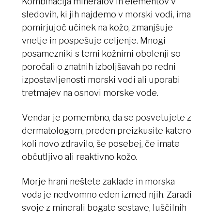
Kombinacija mineralov in elementov v
sledovih, ki jih najdemo v morski vodi, ima
pomirjujoč učinek na kožo, zmanjšuje
vnetje in pospešuje celjenje. Mnogi
posamezniki s temi kožnimi obolenji so
poročali o znatnih izboljšavah po redni
izpostavljenosti morski vodi ali uporabi
tretmajev na osnovi morske vode.
Vendar je pomembno, da se posvetujete z
dermatologom, preden preizkusite katero
koli novo zdravilo, še posebej, če imate
občutljivo ali reaktivno kožo.
Morje hrani neštete zaklade in morska
voda je nedvomno eden izmed njih. Zaradi
svoje z minerali bogate sestave, luščilnih