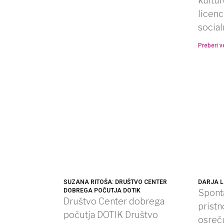
kulture
licenc
socia
Preberi v
SUZANA RITOŠA: DRUŠTVO CENTER
DARJA L
DOBREGA POČUTJA DOTIK
Sponta
Društvo Center dobrega
prist
počutja DOTIK Društvo
osreču