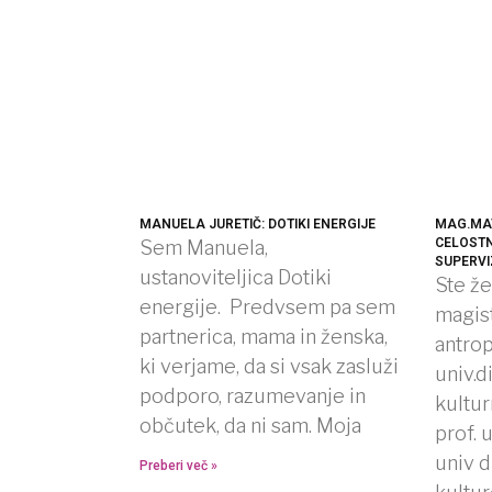
MANUELA JURETIČ: DOTIKI ENERGIJE
MAG.MAT
CELOSTN
Sem Manuela,
SUPERVI
ustanoviteljica Dotiki
Ste že
energije. Predvsem pa sem
magist
partnerica, mama in ženska,
antrop
ki verjame, da si vsak zasluži
univ.d
podporo, razumevanje in
kultur
občutek, da ni sam. Moja
prof.
univ d
Preberi več »