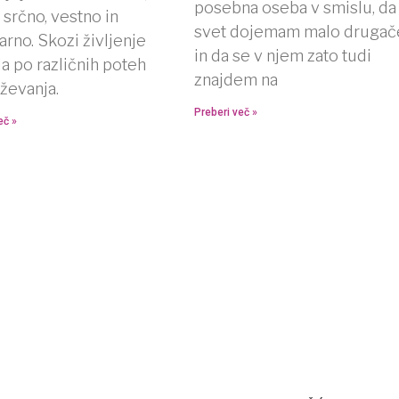
posebna oseba v smislu, da
srčno, vestno in
svet dojemam malo drugač
rno. Skozi življenje
in da se v njem zato tudi
a po različnih poteh
znajdem na
ževanja.
Preberi več »
eč »