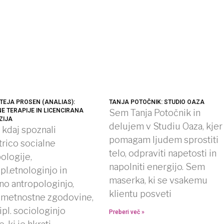
EJA PROSEN (ANALIAS):
TANJA POTOČNIK: STUDIO OAZA
E TERAPIJE IN LICENCIRANA
Sem Tanja Potočnik in
ZIJA
delujem v Studiu Oaza, kjer
 kdaj spoznali
pomagam ljudem sprostiti
rico socialne
telo, odpraviti napetosti in
ologije,
napolniti energijo. Sem
ipl.etnologinjo in
maserka, ki se vsakemu
no antropologinjo,
klientu posveti
 umetnostne zgodovine,
ipl. sociologinjo
Preberi več »