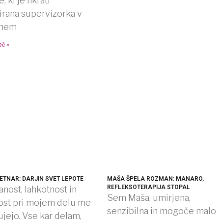
, ki je hkrati
irana supervizorka v
lnem
eč »
ETNAR: DARJIN SVET LEPOTE
MAŠA ŠPELA ROZMAN: MANARO,
REFLEKSOTERAPIJA STOPAL
nost, lahkotnost in
Sem Maša, umirjena,
nost pri mojem delu me
senzibilna in mogoče malo
jejo. Vse kar delam,