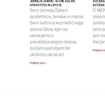
JERNEJA ŽABERL: GLOW, SALON
SUZANA 
SPROSTITVE IN LEPOTE
KOTIČEK
Sem Jerneja Žaberl,
O MEN
podjetnica, ženska in mama.
nisem 
Sem lastnica kozmetičnega
želela
salona Glow, kjer se
sem se
ukvarjamo s
pot m
preoblikovanjem telesa,
Verj
boljšim počutjem ter
Preberi v
skrbimo, da se pri
Preberi več »